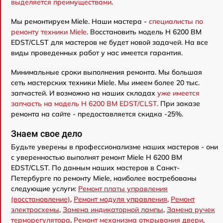
выделяется преимуществами
.
Мы ремонтируем Miele. Наши мастера -
специалисты по
ремонту техники Miele
. Восстановить модель H 6200 BM
EDST/CLST для мастеров не будет новой задачей. На все
виды проведенных работ у нас имеется гарантия.
Минимальные сроки выполнения ремонта. Мы большая
сеть мастерских техники Miele. Мы имеем более 20 тыс.
запчастей. И возможно на наших складах
уже имеется
запчасть на модель H 6200 BM EDST/CLST
. При заказе
ремонта на сайте - предоставляется скидка -25%.
Знаем свое дело
Будьте уверены в профессионализме наших мастеров - они
с уверенностью выполнят ремонт Miele H 6200 BM
EDST/CLST. По данным наших мастеров в Санкт-
Петербурге по ремонту Miele, наиболее востребованы
следующие услуги:
Ремонт платы управления
(восстановление)
,
Ремонт модуля управления
,
Ремонт
электросхемы
,
Замена индикаторной лампы
,
Замена ручек
терморегулятора
,
Ремонт механизма открывания двери
,