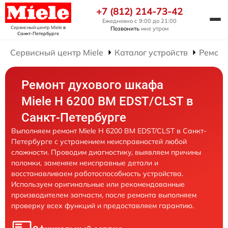
+7 (812) 214-73-42
Ежедневно с 9:00 до 21:00
Сервисный центр Miele
в
Позвонить
мне утром
Санкт-Петербурге
Сервисный центр Miele
Каталог устройств
Ремонт
Ремонт духового шкафа
Miele H 6200 BM EDST/CLST в
Санкт-Петербурге
Выполняем ремонт Miele H 6200 BM EDST/CLST в Санкт-
Петербурге с устранением неисправностей любой
сложности. Проводим диагностику, выявляем причины
поломки, заменяем неисправные детали и
восстанавливаем работоспособность устройства.
Используем оригинальные или рекомендованные
производителем запчасти, после ремонта выполняем
проверку всех функций и предоставляем гарантию.