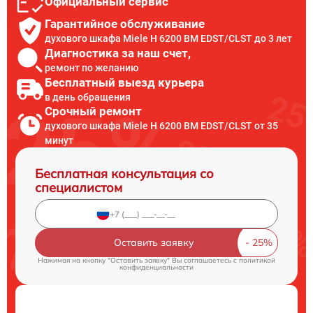
Официальный сервис
Гарантийное обслуживание
духового шкафа Miele H 6200 BM EDST/CLST до 3 лет
Диагностика за наш счет,
ремонт по желанию
Бесплатный выезд курьера
в день обращения
Срочный ремонт
духового шкафа Miele H 6200 BM EDST/CLST от 35
минут
Бесплатная консультация со
специалистом
Оставить заявку
Нажимая на кнопку "Оставить заявку" Вы соглашаетесь c
политикой
конфиденциальности