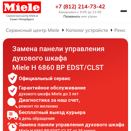
+7 (812) 214-73-42
Ежедневно с 9:00 до 21:00
Сервисный центр Miele
в
Позвонить
мне утром
Санкт-Петербурге
Сервисный центр Miele
Каталог устройств
Ремонт
Замена панели управления
духового шкафа
Miele H 6860 BP EDST/CLST
Официальный сервис
Гарантийное обслуживание
духового шкафа Miele до 3 лет
Диагностика за наш счет,
ремонт по желанию
Бесплатный выезд курьера
в день обращения
Замена панели управления духового шкафа
Miele H 6860 BP EDST/CLST от 35 минут