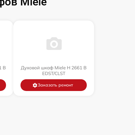
ов Miele
1 B
Духовой шкаф Miele H 2661 B
EDST/CLST
Заказать ремонт