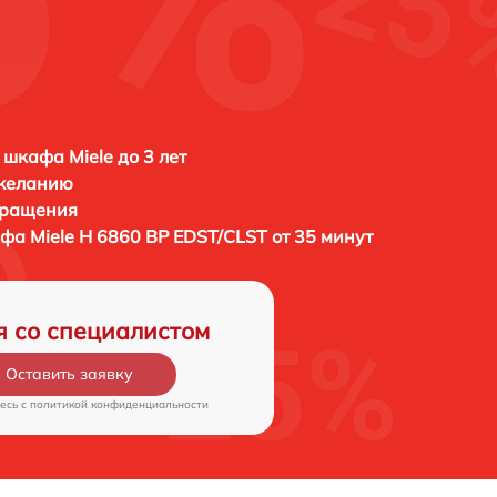
 шкафа Miele до 3 лет
 желанию
бращения
афа
Miele H 6860 BP EDST/CLST от 35 минут
я со специалистом
Оставить заявку
есь c
политикой конфиденциальности