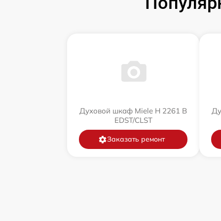
Популяр
Духовой шкаф Miele H 2261 B
Ду
EDST/CLST
Заказать ремонт