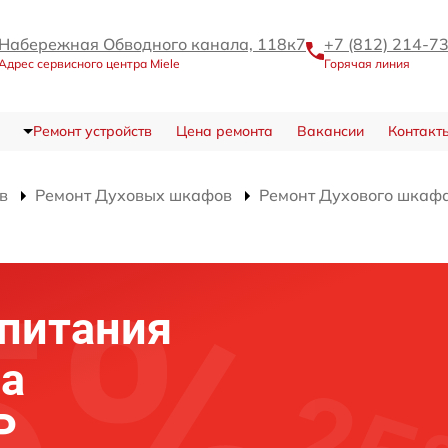
Набережная Обводного канала, 118к7
+7 (812) 214-7
Адрес сервисного центра Miele
Горячая линия
Ремонт устройств
Цена ремонта
Вакансии
Контакт
в
Ремонт Духовых шкафов
Ремонт Духового шкафа
питания
фа
P