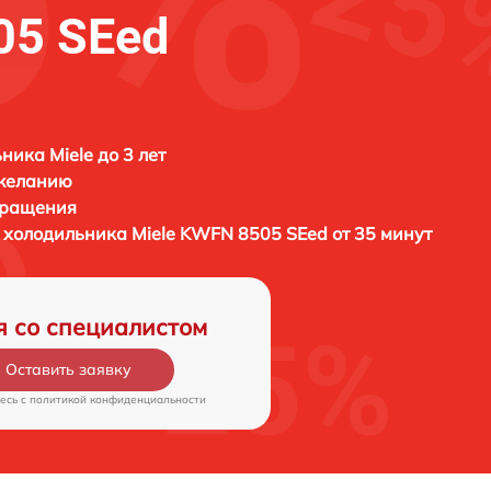
05 SEed
ника Miele до 3 лет
 желанию
бращения
ы холодильника
Miele KWFN 8505 SEed от 35 минут
я со специалистом
Оставить заявку
есь c
политикой конфиденциальности