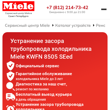
+7 (812) 214-73-42
Ежедневно с 9:00 до 21:00
Сервисный центр Miele
в
Санкт-Петербурге
Сервисный центр Miele
Каталог устройств
Ремонт
Устранение засора
трубопровода холодильника
Miele KWFN 8505 SEed
Официальный сервис
Гарантийное обслуживание
холодильника Miele до 3 лет
Диагностика за наш счет,
ремонт по желанию
Бесплатный выезд курьера
в день обращения
Устранение засора трубопровода
холодильника