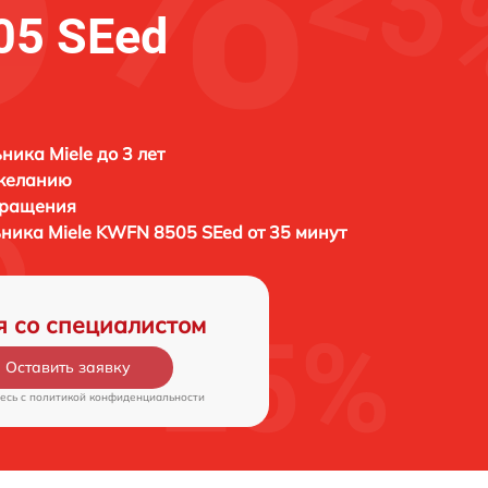
05 SEed
ника Miele до 3 лет
 желанию
бращения
ьника
Miele KWFN 8505 SEed от 35 минут
я со специалистом
Оставить заявку
есь c
политикой конфиденциальности