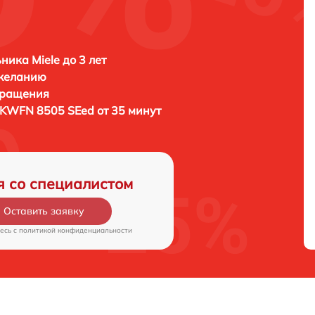
ника Miele до 3 лет
 желанию
бращения
 KWFN 8505 SEed от 35 минут
я со специалистом
Оставить заявку
есь c
политикой конфиденциальности