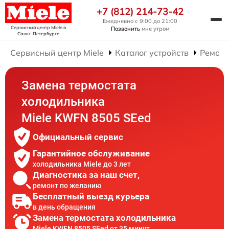
+7 (812) 214-73-42
Ежедневно с 9:00 до 21:00
Сервисный центр Miele
в
Позвонить
мне утром
Санкт-Петербурге
Сервисный центр Miele
Каталог устройств
Ремонт
Замена термостата
холодильника
Miele KWFN 8505 SEed
Официальный сервис
Гарантийное обслуживание
холодильника Miele до 3 лет
Диагностика за наш счет,
ремонт по желанию
Бесплатный выезд курьера
в день обращения
Замена термостата холодильника
Miele KWFN 8505 SEed от 35 минут