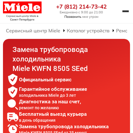
+7 (812) 214-73-42
Ежедневно с 9:00 до 21:00
Сервисный центр Miele
в
Позвонить
мне утром
Санкт-Петербурге
Сервисный центр Miele
Каталог устройств
Ремонт
Замена трубопровода
холодильника
Miele KWFN 8505 SEed
Официальный сервис
Гарантийное обслуживание
холодильника Miele до 3 лет
Диагностика за наш счет,
ремонт по желанию
Бесплатный выезд курьера
в день обращения
Замена трубопровода холодильника
Miele KWFN 8505 SEed от 35 минут