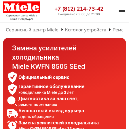
+7 (812) 214-73-42
Ежедневно с 9:00 до 21:00
Сервисный центр Miele
в
Санкт-Петербурге
Сервисный центр Miele
Каталог устройств
Ремонт
Замена усилителей
холодильника
Miele KWFN 8505 SEed
Официальный сервис
Гарантийное обслуживание
холодильника Miele до 3 лет
Диагностика за наш счет,
ремонт по желанию
Бесплатный выезд курьера
в день обращения
Замена усилителей холодильника
Miele KWFN 8505 SEed от 35 минут