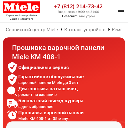
+7 (812) 214-73-42
Ежедневно с 9:00 до 21:00
Сервисный центр Miele
в
Позвонить
мне утром
Санкт-Петербурге
Сервисный центр Miele
Каталог устройств
Ремонт
Прошивка варочной панели
Miele KM 408-1
Официальный сервис
Гарантийное обслуживание
варочной панели Miele до 3 лет
Диагностика за наш счет,
ремонт по желанию
Бесплатный выезд курьера
в день обращения
Прошивка варочной панели
Miele KM 408-1 от 35 минут