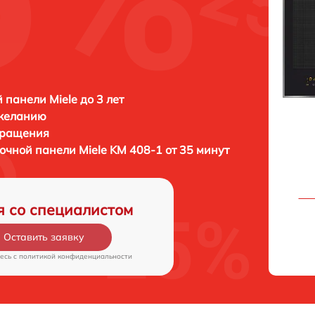
1
 панели Miele до 3 лет
 желанию
бращения
рочной панели
Miele KM 408-1 от 35 минут
я со специалистом
Оставить заявку
есь c
политикой конфиденциальности