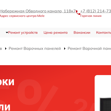
Набережная Обводного канала, 118к7
+7 (812) 214-7
Адрес сервисного центра Miele
Горячая линия
Ремонт устройств
Цена ремонта
Вакансии
Контакт
в
Ремонт Варочных панелей
Ремонт Варочной пан
рки
ли