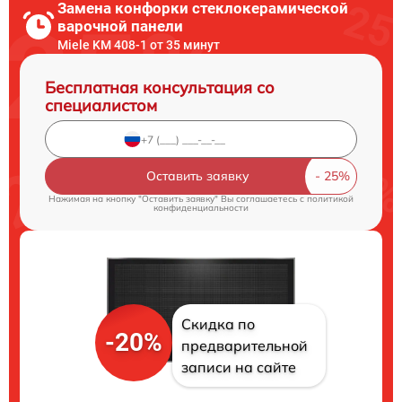
Замена конфорки стеклокерамической
варочной панели
Miele KM 408-1 от 35 минут
Бесплатная консультация со
специалистом
Оставить заявку
Нажимая на кнопку "Оставить заявку" Вы соглашаетесь c
политикой
конфиденциальности
Скидка по
-20%
предварительной
записи на сайте