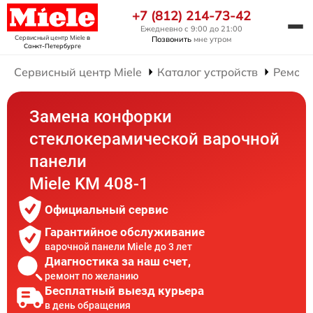
+7 (812) 214-73-42
Ежедневно с 9:00 до 21:00
Сервисный центр Miele
в
Позвонить
мне утром
Санкт-Петербурге
Сервисный центр Miele
Каталог устройств
Ремонт
Замена конфорки
стеклокерамической варочной
панели
Miele KM 408-1
Официальный сервис
Гарантийное обслуживание
варочной панели Miele до 3 лет
Диагностика за наш счет,
ремонт по желанию
Бесплатный выезд курьера
в день обращения