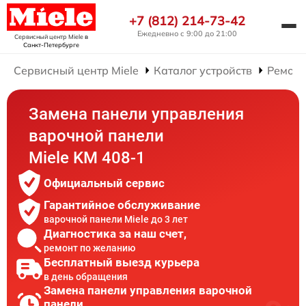
+7 (812) 214-73-42
Ежедневно с 9:00 до 21:00
Сервисный центр Miele
в
Санкт-Петербурге
Сервисный центр Miele
Каталог устройств
Ремонт
Замена панели управления
варочной панели
Miele KM 408-1
Официальный сервис
Гарантийное обслуживание
варочной панели Miele до 3 лет
Диагностика за наш счет,
ремонт по желанию
Бесплатный выезд курьера
в день обращения
Замена панели управления варочной
панели